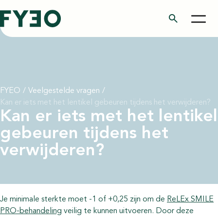
search
FYEO
/
Veelgestelde vragen
/
Kan er iets met het lentikel gebeuren tijdens het verwijderen?
Kan er iets met het lentikel
gebeuren tijdens het
verwijderen?
Je minimale sterkte moet -1 of +0,25 zijn om de
ReLEx SMILE
PRO-behandeling
veilig te kunnen uitvoeren. Door deze