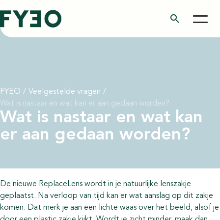
search
FYEO
/
Veelgestelde vragen
/
Wat is nastaar en wat kan er aan gedaan worden?
Wat is nastaar en wat kan
er aan gedaan worden?
De nieuwe ReplaceLens wordt in je natuurlijke lenszakje
geplaatst. Na verloop van tijd kan er wat aanslag op dit zakje
komen. Dat merk je aan een lichte waas over het beeld, alsof je
door een plastic zakje kijkt. Wordt je zicht minder, maak dan