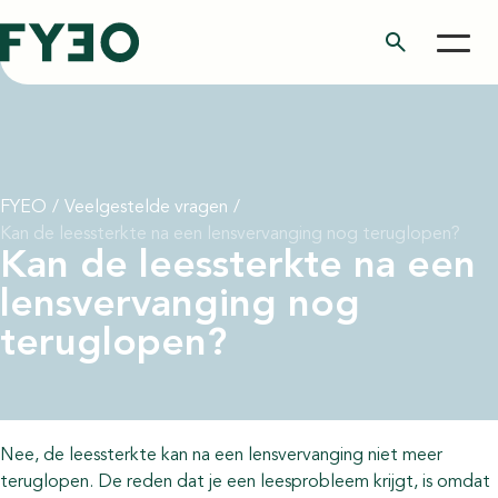
search
FYEO
/
Veelgestelde vragen
/
Kan de leessterkte na een lensvervanging nog teruglopen?
Kan de leessterkte na een
lensvervanging nog
teruglopen?
Nee, de leessterkte kan na een lensvervanging niet meer
teruglopen. De reden dat je een leesprobleem krijgt, is omdat